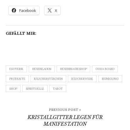
Facebook
X
GEFÄLLT MIR:
ESOTERIK
HEXENLADEN
HEXENMAGIESHOP
OUIJA BOARD
PRODUKTE
RÄUCHERSTÄBCHEN
RÄUCHERWERK
REINIGUNG
SHOP
SPIRITUELLE
TAROT
Beitragsnavigation
PREVIOUS POST »
KRISTALLGITTER LEGEN FÜR
MANIFESTATION