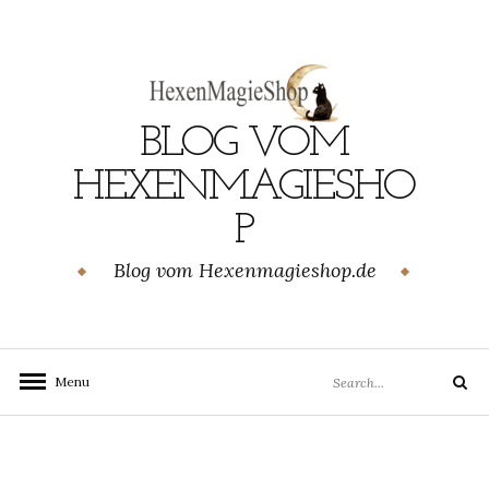
Skip
to
content
BLOG VOM
GEN
HEXENMAGIESHO
P
Blog vom Hexenmagieshop.de
Search
Menu
Search
for: