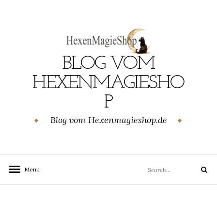
Skip
to
content
BLOG VOM
GEN
HEXENMAGIESHO
P
Blog vom Hexenmagieshop.de
Search
Menu
Search
for: