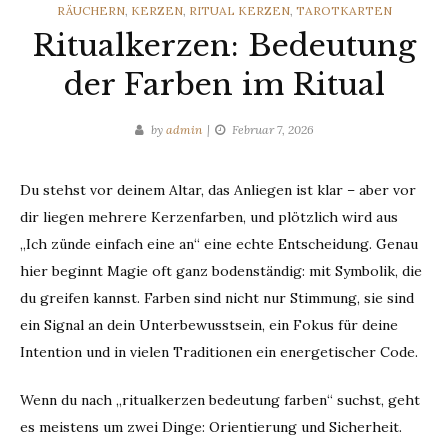
CATEGORIES
RÄUCHERN
,
KERZEN
,
RITUAL KERZEN
,
TAROTKARTEN
Ritualkerzen: Bedeutung
der Farben im Ritual
by
admin
Februar 7, 2026
Du stehst vor deinem Altar, das Anliegen ist klar – aber vor
dir liegen mehrere Kerzenfarben, und plötzlich wird aus
„Ich zünde einfach eine an“ eine echte Entscheidung. Genau
hier beginnt Magie oft ganz bodenständig: mit Symbolik, die
du greifen kannst. Farben sind nicht nur Stimmung, sie sind
ein Signal an dein Unterbewusstsein, ein Fokus für deine
Intention und in vielen Traditionen ein energetischer Code.
Wenn du nach „ritualkerzen bedeutung farben“ suchst, geht
es meistens um zwei Dinge: Orientierung und Sicherheit.