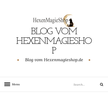
Skip
to
content
BLOG VOM
GEN
HEXENMAGIESHO
P
Blog vom Hexenmagieshop.de
Search
Menu
Search
for: