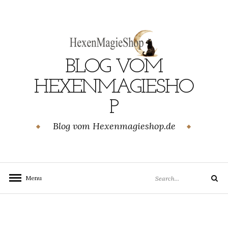
Skip
to
content
BLOG VOM
GEN
HEXENMAGIESHO
P
Blog vom Hexenmagieshop.de
Search
Menu
Search
for: