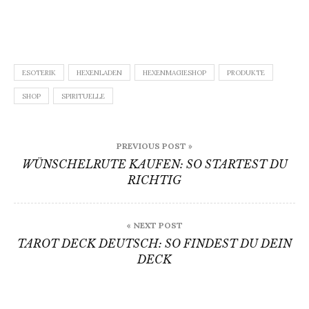
ESOTERIK
HEXENLADEN
HEXENMAGIESHOP
PRODUKTE
SHOP
SPIRITUELLE
Beitragsnavigation
PREVIOUS POST »
WÜNSCHELRUTE KAUFEN: SO STARTEST DU
RICHTIG
« NEXT POST
TAROT DECK DEUTSCH: SO FINDEST DU DEIN
DECK