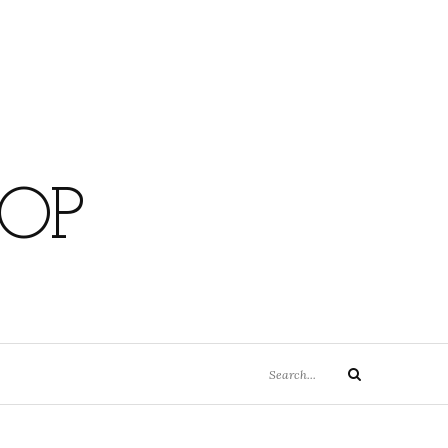
OP
Search
Search
for: