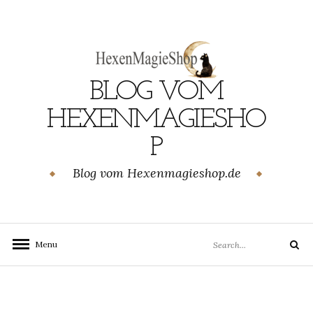
Skip
to
content
BLOG VOM
GEN
HEXENMAGIESHO
P
Blog vom Hexenmagieshop.de
Search
Menu
Search
for: